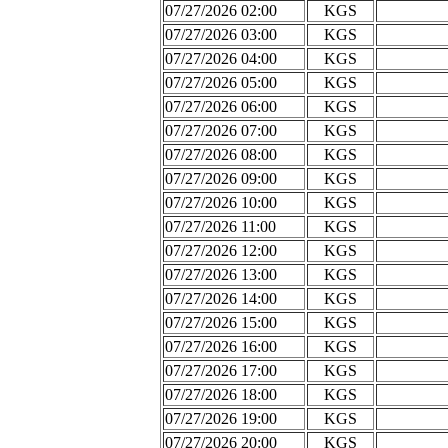
07/27/2026 02:00
KGS
07/27/2026 03:00
KGS
07/27/2026 04:00
KGS
07/27/2026 05:00
KGS
07/27/2026 06:00
KGS
07/27/2026 07:00
KGS
07/27/2026 08:00
KGS
07/27/2026 09:00
KGS
07/27/2026 10:00
KGS
07/27/2026 11:00
KGS
07/27/2026 12:00
KGS
07/27/2026 13:00
KGS
07/27/2026 14:00
KGS
07/27/2026 15:00
KGS
07/27/2026 16:00
KGS
07/27/2026 17:00
KGS
07/27/2026 18:00
KGS
07/27/2026 19:00
KGS
07/27/2026 20:00
KGS