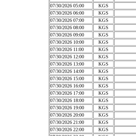
07/30/2026 05:00
KGS
07/30/2026 06:00
KGS
07/30/2026 07:00
KGS
07/30/2026 08:00
KGS
07/30/2026 09:00
KGS
07/30/2026 10:00
KGS
07/30/2026 11:00
KGS
07/30/2026 12:00
KGS
07/30/2026 13:00
KGS
07/30/2026 14:00
KGS
07/30/2026 15:00
KGS
07/30/2026 16:00
KGS
07/30/2026 17:00
KGS
07/30/2026 18:00
KGS
07/30/2026 19:00
KGS
07/30/2026 20:00
KGS
07/30/2026 21:00
KGS
07/30/2026 22:00
KGS