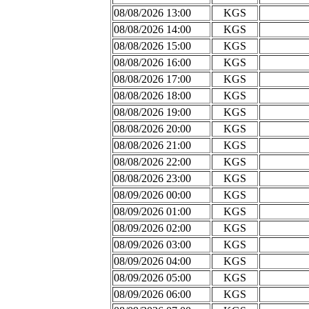
08/08/2026 13:00
KGS
08/08/2026 14:00
KGS
08/08/2026 15:00
KGS
08/08/2026 16:00
KGS
08/08/2026 17:00
KGS
08/08/2026 18:00
KGS
08/08/2026 19:00
KGS
08/08/2026 20:00
KGS
08/08/2026 21:00
KGS
08/08/2026 22:00
KGS
08/08/2026 23:00
KGS
08/09/2026 00:00
KGS
08/09/2026 01:00
KGS
08/09/2026 02:00
KGS
08/09/2026 03:00
KGS
08/09/2026 04:00
KGS
08/09/2026 05:00
KGS
08/09/2026 06:00
KGS