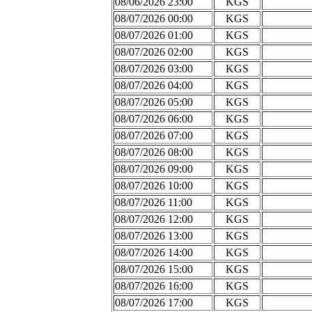
08/06/2026 23:00
KGS
08/07/2026 00:00
KGS
08/07/2026 01:00
KGS
08/07/2026 02:00
KGS
08/07/2026 03:00
KGS
08/07/2026 04:00
KGS
08/07/2026 05:00
KGS
08/07/2026 06:00
KGS
08/07/2026 07:00
KGS
08/07/2026 08:00
KGS
08/07/2026 09:00
KGS
08/07/2026 10:00
KGS
08/07/2026 11:00
KGS
08/07/2026 12:00
KGS
08/07/2026 13:00
KGS
08/07/2026 14:00
KGS
08/07/2026 15:00
KGS
08/07/2026 16:00
KGS
08/07/2026 17:00
KGS