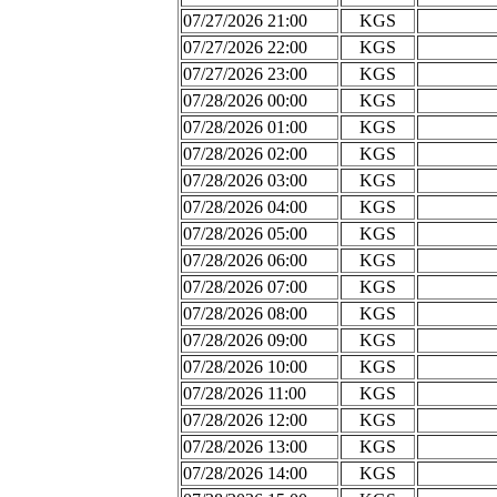
07/27/2026 21:00
KGS
07/27/2026 22:00
KGS
07/27/2026 23:00
KGS
07/28/2026 00:00
KGS
07/28/2026 01:00
KGS
07/28/2026 02:00
KGS
07/28/2026 03:00
KGS
07/28/2026 04:00
KGS
07/28/2026 05:00
KGS
07/28/2026 06:00
KGS
07/28/2026 07:00
KGS
07/28/2026 08:00
KGS
07/28/2026 09:00
KGS
07/28/2026 10:00
KGS
07/28/2026 11:00
KGS
07/28/2026 12:00
KGS
07/28/2026 13:00
KGS
07/28/2026 14:00
KGS