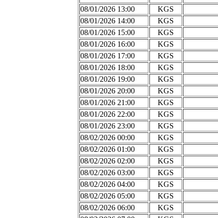
08/01/2026 13:00
KGS
08/01/2026 14:00
KGS
08/01/2026 15:00
KGS
08/01/2026 16:00
KGS
08/01/2026 17:00
KGS
08/01/2026 18:00
KGS
08/01/2026 19:00
KGS
08/01/2026 20:00
KGS
08/01/2026 21:00
KGS
08/01/2026 22:00
KGS
08/01/2026 23:00
KGS
08/02/2026 00:00
KGS
08/02/2026 01:00
KGS
08/02/2026 02:00
KGS
08/02/2026 03:00
KGS
08/02/2026 04:00
KGS
08/02/2026 05:00
KGS
08/02/2026 06:00
KGS