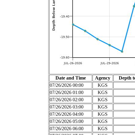
Date and Time
Agency
Depth to
07/26/2026 00:00
KGS
07/26/2026 01:00
KGS
07/26/2026 02:00
KGS
07/26/2026 03:00
KGS
07/26/2026 04:00
KGS
07/26/2026 05:00
KGS
07/26/2026 06:00
KGS